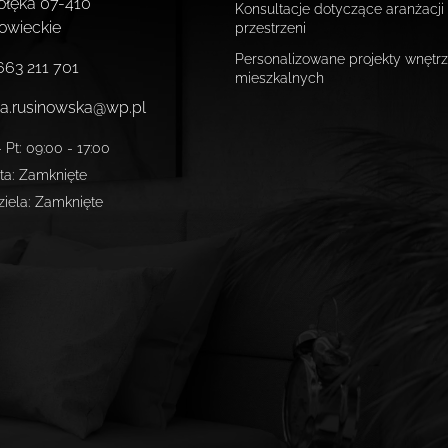
ołęka
07-410
Konsultacje dotyczące aranżacji
owieckie
przestrzeni
Personalizowane projekty wnętrz
663 211 701
mieszkalnych
a.rusinowska@wp.pl
 Pt
:
09:00 - 17:00
ta
:
Zamknięte
ziela
:
Zamknięte