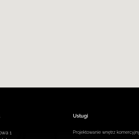
t
Usługi
owa 1
Projektowanie wnętrz komercyjn