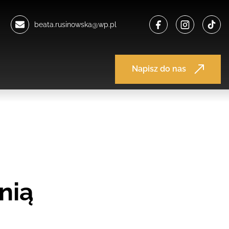
beata.rusinowska@wp.pl
Napisz do nas
lnią