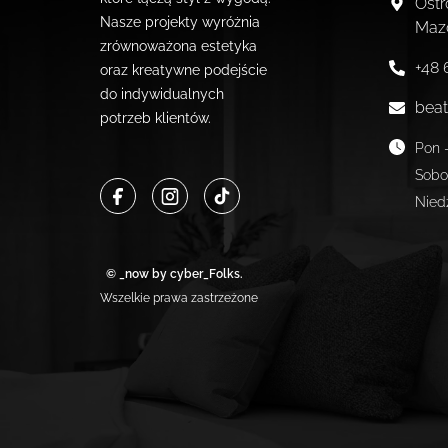
Ostr
Nasze projekty wyróżnia
Maz
zrównoważona estetyka
+48 
oraz kreatywne podejście
do indywidualnych
beat
potrzeb klientów.
Pon -
Sobo
Nied
© _now by cyber_Folks.
Wszelkie prawa zastrzeżone