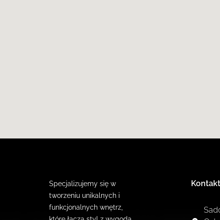
Kontak
Specjalizujemy się w
tworzeniu unikalnych i
funkcjonalnych wnętrz,
Sad
które łączą styl z wygodą.