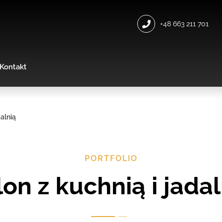
+48 663 211 701
Kontakt
dalnią
PORTFOLIO
alon z kuchnią i jada