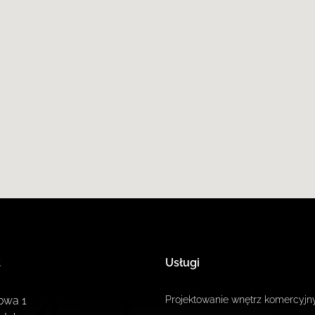
t
Usługi
owa 1
Projektowanie wnętrz komercyjn