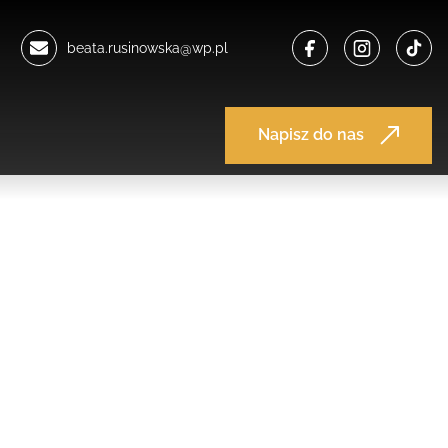
beata.rusinowska@wp.pl
Napisz do nas