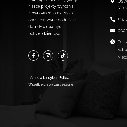
Ostr
Nasze projekty wyróżnia
Maz
zrównoważona estetyka
+48 
oraz kreatywne podejście
do indywidualnych
beat
potrzeb klientów.
Pon -
Sobo
Nied
© _now by cyber_Folks.
Wszelkie prawa zastrzeżone