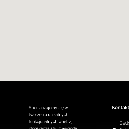
Kontak
Specjalizujemy się w
tworzeniu unikalnych i
funkcjonalnych wnętrz,
Sad
które łączą styl z wygodą.