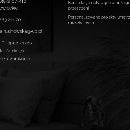
ołęka
07-410
Konsultacje dotyczące aranżacji
owieckie
przestrzeni
Personalizowane projekty wnętrz
663 211 701
mieszkalnych
a.rusinowska@wp.pl
 Pt
:
09:00 - 17:00
ta
:
Zamknięte
ziela
:
Zamknięte