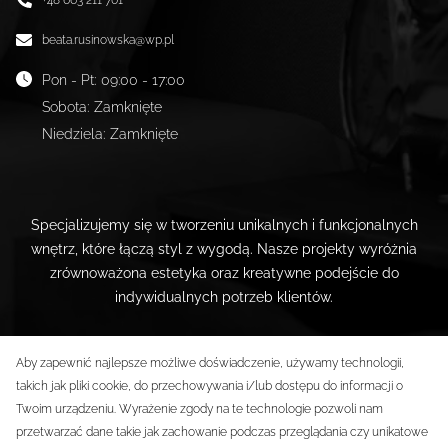
+48 663 211 701
beata.rusinowska@wp.pl
Pon - Pt
:
09:00 - 17:00
Sobota
:
Zamknięte
Niedziela
:
Zamknięte
Specjalizujemy się w tworzeniu unikalnych i funkcjonalnych
wnętrz, które łączą styl z wygodą. Nasze projekty wyróżnia
zrównoważona estetyka oraz kreatywne podejście do
indywidualnych potrzeb klientów.
Aby zapewnić najlepsze możliwe doświadczenie, używamy technologii,
takich jak pliki cookie, do przechowywania i/lub dostępu do informacji o
Twoim urządzeniu. Wyrażenie zgody na te technologie pozwoli nam
przetwarzać dane takie jak zachowanie podczas przeglądania czy unikatowe
© _now by cyber_Folks.