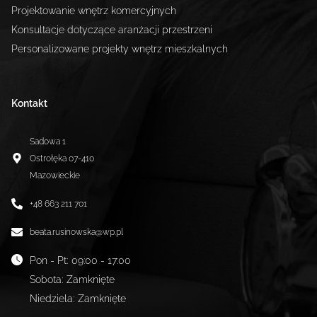
Projektowanie wnętrz komercyjnych
Konsultacje dotyczące aranżacji przestrzeni
Personalizowane projekty wnętrz mieszkalnych
Kontakt
Sadowa 1
Ostrołęka
07-410
Mazowieckie
+48 663 211 701
beata.rusinowska@wp.pl
Pon - Pt
:
09:00 - 17:00
Sobota
:
Zamknięte
Niedziela
:
Zamknięte