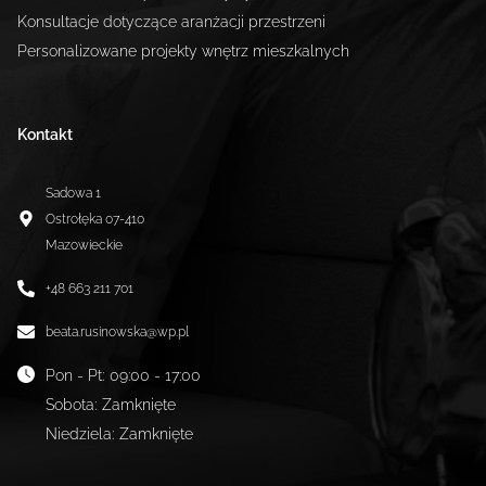
Konsultacje dotyczące aranżacji przestrzeni
Personalizowane projekty wnętrz mieszkalnych
Kontakt
Sadowa 1
Ostrołęka
07-410
Mazowieckie
+48 663 211 701
beata.rusinowska@wp.pl
Pon - Pt
:
09:00 - 17:00
Sobota
:
Zamknięte
Niedziela
:
Zamknięte