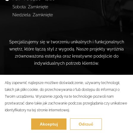
Sobota
:
Zamknięte
Niedziela
:
Zamknięte
Specjalizujemy się w tworzeniu unikalnych i funkcjonalnych
wnętrz, które łączą styl z wygodą. Nasze projekty wyróżnia
zrównoważona estetyka oraz kreatywne podejście do
indywidualnych potrzeb klientów.
Aby zapewnić najlepsze możliwe doświadczenie, używamy technologii,
takich jak pliki cookie, do przechowywania i/lub dostępu do informacji o
Twoim urządzeniu. Wyrażenie zgody na te technologie pozwoli nam
przetwarzać dane takie jak zachowanie podczas przeglądania czy unikatowe
© _now by cyber_Folks.
identyfikatory na tej stronie internetowej.
Wszelkie prawa zastrzeżone
Akceptuj
Odrzuć