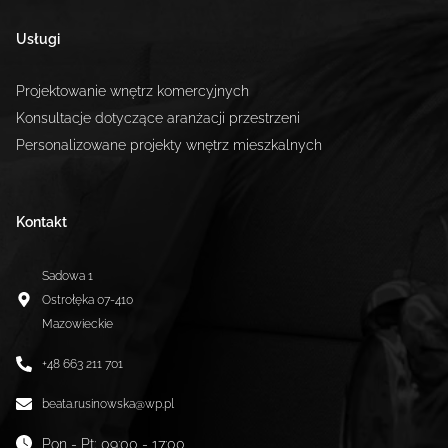
Usługi
Projektowanie wnętrz komercyjnych
Konsultacje dotyczące aranżacji przestrzeni
Personalizowane projekty wnętrz mieszkalnych
Kontakt
Sadowa 1
Ostrołęka
07-410
Mazowieckie
+48 663 211 701
beata.rusinowska@wp.pl
Pon - Pt
:
09:00 - 17:00